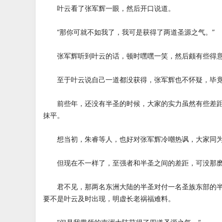
叶云看了张军辉一眼，然后开口说道。
“那你可就不如我了，我可是获得了两道圣源之气。”
张军辉听到叶云的话，顿时嘿嘿一笑，然后颇有些得意
至于叶云说自己一道都没获得，张军辉也不怀疑，毕竟
前些年，还没有半圣的时候，大家的实力虽然有些差距
抹平。
想当初，朱睿等人，也好对张军辉冷嘲热讽，大家同为
但现在不一样了，至强者和半圣之间的差距，可没那麽
君不见，那两名东洲大陆的半圣对付一名圣族东部的半
要不是叶云及时出现，明虚长老祸福难料。