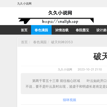
九久小说网
首页
春色满园
浓情连载
春院墨宝
设计凌
首页
春色满园
破天剑神2053
破天
九久小说网
2023-10-21 21:10
第两千零五十三章 前往核心区域 叶云如此开
不说，要不是叶云及时出现，淩虚子和明虚长老肯定是
猫咪视频