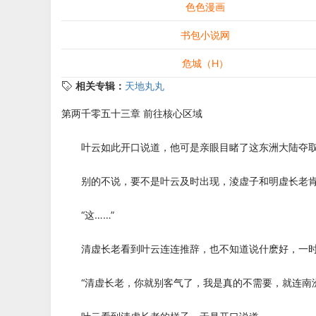
色色漫画
书包小说网
危城（H）
相关专辑：
天地丸丸
第两千零五十三章 前往核心区域
叶云如此开口说道，他可是亲眼目睹了这东洲大陆夺取
别的不说，要不是叶云及时出现，淩虚子和明虚长老肯
“这……”
清虚长老看到叶云连连推辞，也不知道说什麽好，一时
“清虚长老，你就别客气了，我是真的不需要，就连南洲