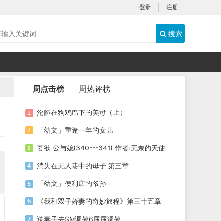
登录
注册
搜索
周点击榜
周热评榜
沦陷在狗鸡巴下的美母（上）
「幼文」重逢一年的女儿
妻欲 公与媳(340---341) 作者:无奈的天使
消失在无人巷中的母子 第三章
「幼文」便利店的爷孙
《我和双子娇妻的奇妙旅程》第三十五章
送妻子去SM调教6尿尿调教