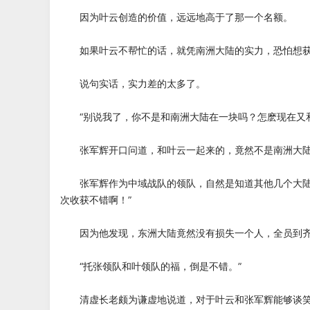
因为叶云创造的价值，远远地高于了那一个名额。
如果叶云不帮忙的话，就凭南洲大陆的实力，恐怕想获
说句实话，实力差的太多了。
“别说我了，你不是和南洲大陆在一块吗？怎麽现在又和
张军辉开口问道，和叶云一起来的，竟然不是南洲大陆
张军辉作为中域战队的领队，自然是知道其他几个大陆的
次收获不错啊！”
因为他发现，东洲大陆竟然没有损失一个人，全员到齐
“托张领队和叶领队的福，倒是不错。”
清虚长老颇为谦虚地说道，对于叶云和张军辉能够谈笑