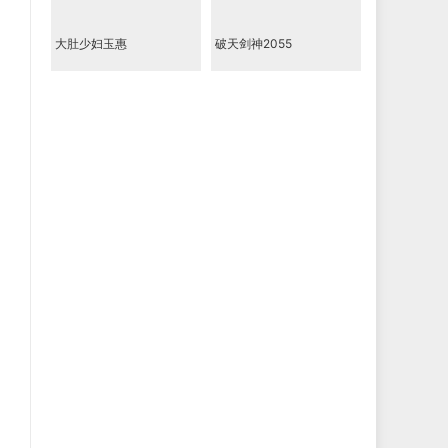
大肚少妇玉惠
破天剑神2055