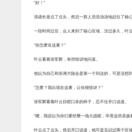
“好！”
清虚长老点了点头，然后一群人浩浩汤汤地赶往了核心
一段时间过后，众人来到了核心区域，没过多久，叶云
“你怎麽在这裏？”
叶云看着张军辉，有些惊讶地问道。
他以为自己和东洲大陆会是第一个到达的，可是没想到
“怎麽？我出现在这裏，让你很惊讶？”
张军辉看着叶云目瞪口呆的样子，忍不住开口说道。
“嗯，我还以为你们要经曆一场大战呢，毕竟这些圣族都
叶云点了点头，然后开口说道，他可是见识过两个区域