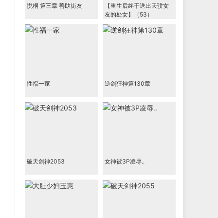
悦桐 第三章 善助街友
【重生后终于送出天骄女
友的处女】（53）
性福一家
逆剑狂神第130章
破天剑神2053
女神被3P凌辱..