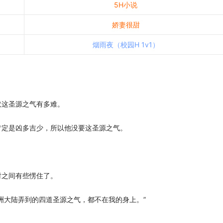
5H小说
娇妻很甜
烟雨夜（校园H 1v1）
这圣源之气有多难。
定是凶多吉少，所以他没要这圣源之气。
之间有些愣住了。
大陆弄到的四道圣源之气，都不在我的身上。”