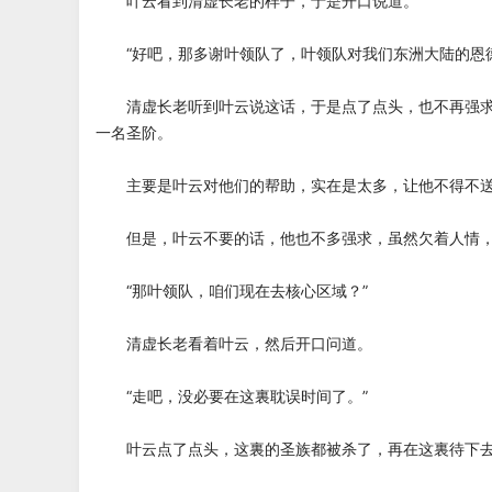
叶云看到清虚长老的样子，于是开口说道。
“好吧，那多谢叶领队了，叶领队对我们东洲大陆的恩德
清虚长老听到叶云说这话，于是点了点头，也不再强求
一名圣阶。
主要是叶云对他们的帮助，实在是太多，让他不得不送
但是，叶云不要的话，他也不多强求，虽然欠着人情，
“那叶领队，咱们现在去核心区域？”
清虚长老看着叶云，然后开口问道。
“走吧，没必要在这裏耽误时间了。”
叶云点了点头，这裏的圣族都被杀了，再在这裏待下去