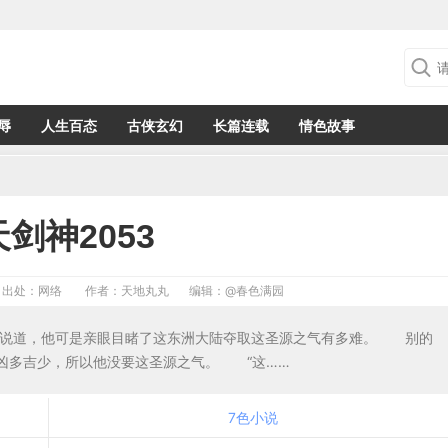
辱
人生百态
古侠玄幻
长篇连载
情色故事
剑神2053
出处：网络
作者：天地丸丸
编辑：
@春色满园
口说道，他可是亲眼目睹了这东洲大陆夺取这圣源之气有多难。 别的
凶多吉少，所以他没要这圣源之气。 “这……
7色小说