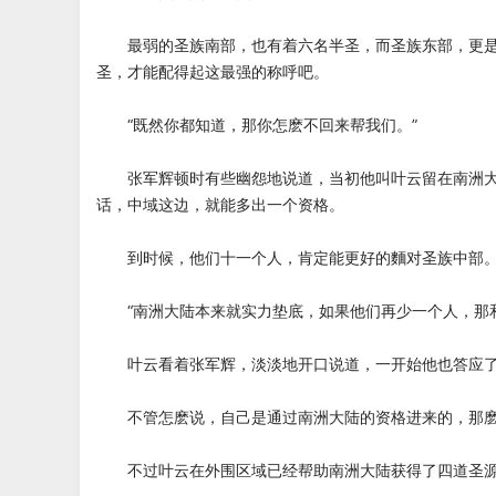
最弱的圣族南部，也有着六名半圣，而圣族东部，更是
圣，才能配得起这最强的称呼吧。
“既然你都知道，那你怎麽不回来帮我们。”
张军辉顿时有些幽怨地说道，当初他叫叶云留在南洲大
话，中域这边，就能多出一个资格。
到时候，他们十一个人，肯定能更好的麵对圣族中部
“南洲大陆本来就实力垫底，如果他们再少一个人，那和
叶云看着张军辉，淡淡地开口说道，一开始他也答应了
不管怎麽说，自己是通过南洲大陆的资格进来的，那麽
不过叶云在外围区域已经帮助南洲大陆获得了四道圣源