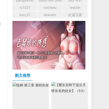
pangyikhin
baby1997266366
Sky1437
rc1021
cocteau
welzlin
ken_01
laukwm
紅蓮玉露
着
图文推荐