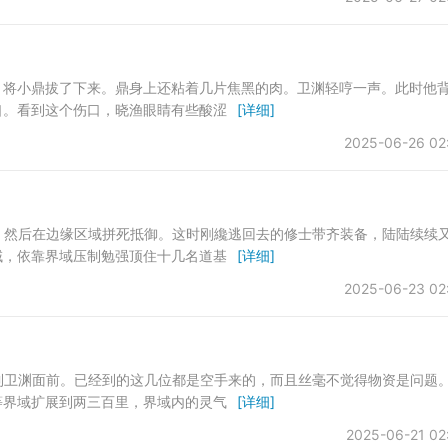
拔，将小鼎拔了下来。鼎身上还粘着几片焦黑的肉。卫渊轻哼一声。此时他
口。看到这个伤口，晓渔眼睛有些酸涩
[详细]
2025-06-26 02
内，然后在边缘区域拼死抵御。这时刚纔逃回去的修士带齐装备，陆陆续续
域，依靠界域压制勉强顶住十几名道基
[详细]
2025-06-23 02
回到卫渊面前。已经到的这几位都是空手来的，而且丝毫不觉得物资是问题
等界域扩展到两三百里，界域内的灵气
[详细]
2025-06-21 02