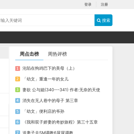
登录
注册
搜索
周点击榜
周热评榜
沦陷在狗鸡巴下的美母（上）
「幼文」重逢一年的女儿
妻欲 公与媳(340---341) 作者:无奈的天使
消失在无人巷中的母子 第三章
「幼文」便利店的爷孙
《我和双子娇妻的奇妙旅程》第三十五章
送妻子去SM调教6尿尿调教