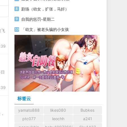
剧场（幼女，扩张，马奸）
自我的惩罚-星期二
「幼文」被老头骗的小女孩
接飞
:39
每日
:39
标签云
yamato888
likes080
Bubkes
验，
ptc077
leochh
a241