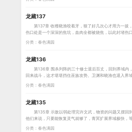
龙藏137
第137章 收穫晓渔咬着牙，狠了好几次心才用力一
伤口处是一个深深的焦坑，血肉全都被烧焦，以此封堵伤
分类：
春色满园
龙藏136
第136章 围杀列阵的三十修士退后百丈，回到界域
回来战斗，这才堪堪挡住巫族攻势。卫渊和晓渔也退入界
分类：
春色满园
龙藏135
第135章 示敌以弱处理完许文武，物资的问题又摆
他们来说，只要能恢复灵气就够了，青冥扩展界域极快，
分类：
春色满园