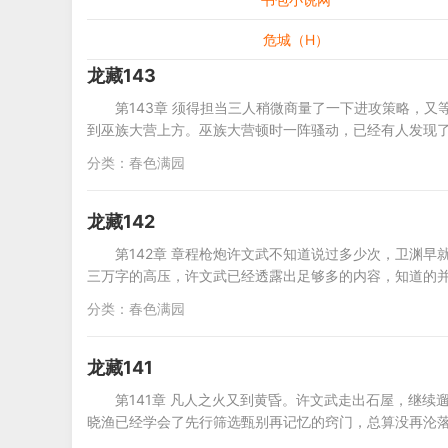
危城（H）
龙藏143
第143章 须得担当三人稍微商量了一下进攻策略，
到巫族大营上方。巫族大营顿时一阵骚动，已经有人发现
分类：
春色满园
龙藏142
第142章 章程枪炮许文武不知道说过多少次，卫渊
三万字的高压，许文武已经透露出足够多的内容，知道的
分类：
春色满园
龙藏141
第141章 凡人之火又到黄昏。许文武走出石屋，继
晓渔已经学会了先行筛选甄别再记忆的窍门，总算没再沦