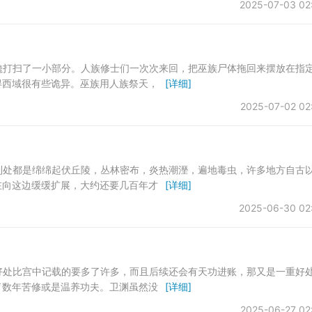
2025-07-03 02
场纔打扫了一小部分。人族修士们一次次来回，把巫族尸体拖回来摆放在指
得西域很有些诡异。巫族用人族祭天，
[详细]
2025-07-02 02
，到处都是绵绵起伏丘陵，丛林密布，炎热潮溼，遍地毒虫，许多地方自古
在向这边缓缓扩展，大约还要几百年才
[详细]
2025-06-30 02
这好处比宫中记载的要多了许多，而且后续还会有天功进账，那又是一重好
了数年苦修或是温养功夫。卫渊虽然没
[详细]
2025-06-27 02