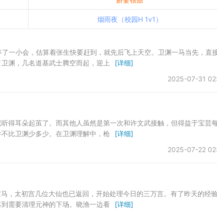
烟雨夜（校园H 1v1）
又等了一小会，估算着张生快要赶到，就先后飞上天空。卫渊一马当先，直
了卫渊，几名道基武士腾空而起，迎上
[详细]
2025-07-31 02
早就听得耳朵起茧了。而其他人虽然是第一次和许文武接触，但得益于宝芸
并不比卫渊少多少。在卫渊理解中，枪
[详细]
2025-07-22 02
续遛马，太初宫几位大仙也已返回，开始处理今日的三万言。有了昨天的经
落到需要清理元神的下场。晓渔一边看
[详细]