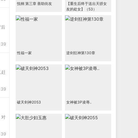
悦桐 第三章 善助街友
【重生后终于送出天骄女
友的处女】（53）
背后
:39
性福一家
逆剑狂神第130章
又赶
:39
破天剑神2053
女神被3P凌辱..
。对
:39