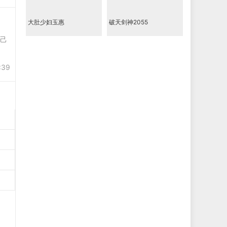
大肚少妇玉惠
破天剑神2055
自己
:39