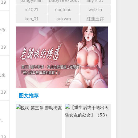
pangyikhin
baby1997266366
Sky1437
:39
rc1021
cocteau
welzlin
ken_01
laukwm
紅蓮玉露
定位
:39
以来
:39
图文推荐
处。
:39