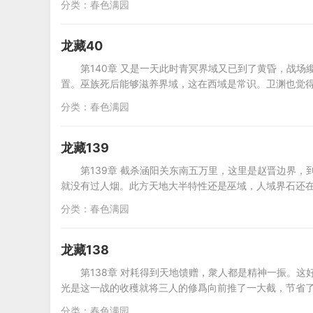
分类：
春色满园
龙藏40
第140章 又是一天此时青冥界域又已到了黄昏，战
置。巫族死后能够滋养界域，这在西域是常识。卫渊也觉
分类：
春色满园
龙藏139
第139章 截杀涵阳关东南五万里，这里是赵晋边界
就没有过人烟。此方天地大半特性还是巫域，人域界石还
分类：
春色满园
龙藏138
第138章 对耗得到天地馈赠，衆人都是精神一振。
光是这一战的收穫就将三人的修爲向前推了一大截，节省
分类：
春色满园