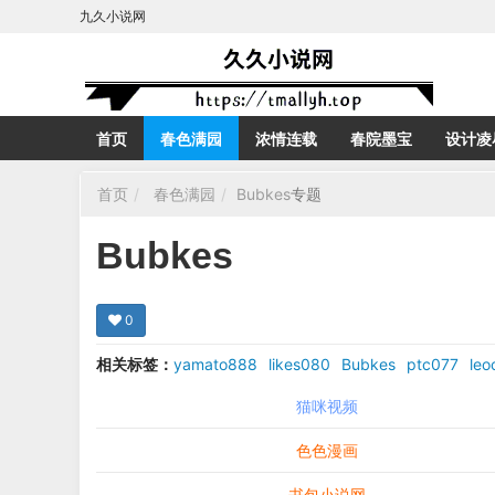
九久小说网
首页
春色满园
浓情连载
春院墨宝
设计凌
首页
春色满园
Bubkes
专题
Bubkes
0
相关标签：
yamato888
likes080
Bubkes
ptc077
leo
猫咪视频
色色漫画
书包小说网