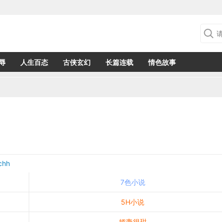
辱
人生百态
古侠玄幻
长篇连载
情色故事
chh
7色小说
5H小说
娇妻很甜