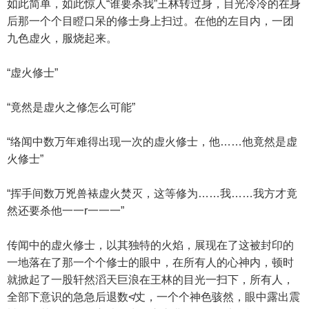
如此简单，如此惊人“谁要杀我”王林转过身，目光冷冷的在身
后那一个个目瞪口呆的修士身上扫过。在他的左目内，一团
九色虚火，服烧起来。
“虚火修士”
“竟然是虚火之修怎么可能”
“络闻中数万年难得出现一次的虚火修士，他……他竟然是虚
火修士”
“挥手间数万兇兽裱虚火焚灭，这等修为……我……我方才竟
然还要杀他一一r一一一”
传闻中的虚火修士，以其独特的火焰，展现在了这被封印的
一地落在了那一个个修士的眼中，在所有人的心神内，顿时
就掀起了一股轩然滔天巨浪在王林的目光一扫下，所有人，
全部下意识的急急后退数≮丈，一个个神色骇然，眼中露出震