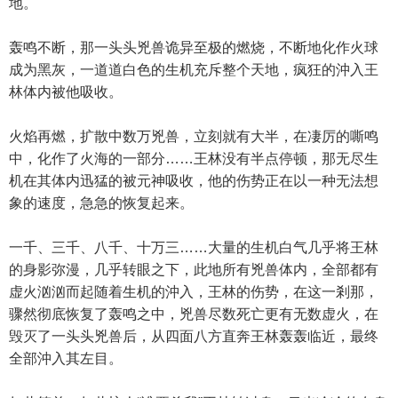
地。
轰鸣不断，那一头头兇兽诡异至极的燃烧，不断地化作火球
成为黑灰，一道道白色的生机充斥整个天地，疯狂的沖入王
林体内被他吸收。
火焰再燃，扩散中数万兇兽，立刻就有大半，在凄厉的嘶鸣
中，化作了火海的一部分……王林没有半点停顿，那无尽生
机在其体内迅猛的被元神吸收，他的伤势正在以一种无法想
象的速度，急急的恢复起来。
一千、三千、八千、十万三……大量的生机白气几乎将王林
的身影弥漫，几乎转眼之下，此地所有兇兽体内，全部都有
虚火汹汹而起随着生机的沖入，王林的伤势，在这一剎那，
骤然彻底恢复了轰鸣之中，兇兽尽数死亡更有无数虚火，在
毁灭了一头头兇兽后，从四面八方直奔王林轰轰临近，最终
全部沖入其左目。