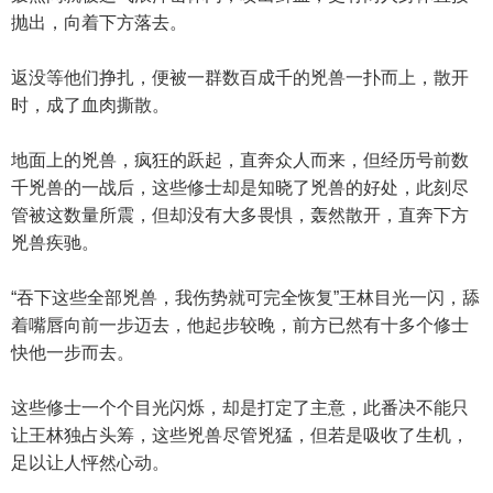
抛出，向着下方落去。
返没等他们挣扎，便被一群数百成千的兇兽一扑而上，散开
时，成了血肉撕散。
地面上的兇兽，疯狂的跃起，直奔众人而来，但经历号前数
千兇兽的一战后，这些修士却是知晓了兇兽的好处，此刻尽
管被这数量所震，但却没有大多畏惧，轰然散开，直奔下方
兇兽疾驰。
“吞下这些全部兇兽，我伤势就可完全恢复”王林目光一闪，舔
着嘴唇向前一步迈去，他起步较晚，前方已然有十多个修士
快他一步而去。
这些修士一个个目光闪烁，却是打定了主意，此番决不能只
让王林独占头筹，这些兇兽尽管兇猛，但若是吸收了生机，
足以让人怦然心动。