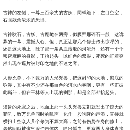
古神的左侧，一尊三百余丈的古妖，同样跪下，左目空空，
右眼残余浓浓的恐惧。
古神驮石，古妖、古魔跪在两旁，似膜拜那碎石一般，这诡
异的一幕，震撼人心。但，真正让那几个修士传出惊呼的，
还是这大地上，除了那一条条血液般的河流外，还有一个个
密密麻麻的身影，正抬起头，以红色的双眼，死死的盯着突
然出现在逕片被封印之地的不速之客。
人形兇兽，不下数万的人形兇兽，把这封印的大地，彻底的
弥漫，其中有不少还在那血色的河水内吞咽，更有一些正彼
此嘶斗，但在王林等人出现的剎那，却是全部都抬起头。
短暂的死寂之后，地面上那一头头兇兽立刻就发出了惊天的
嘶吼，数万兇兽同时的吼声，化作一股咆哮的声浪，直接就
横扫上空众人几个修为不算大高，之前有伤势在身的修士，
轰然间就被这气浪沖击体内，喷出鲜血，更有两人身体直接