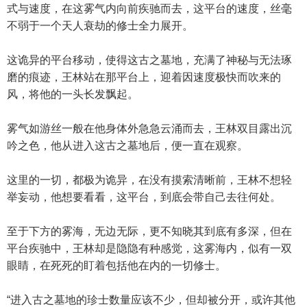
式与速度，在这雾气内向前疾驰而去，这平台的速度，丝毫
不弱于一个天人衰劫的修士全力展开。
这诡异的平台移动，使得这古之墓地，充满了神秘与无法琢
磨的痕迹，王林站在那平台上，迎着因速度极快而吹来的
风，将他的一头长发飘起。
雾气如游丝一般在他身体外急急云涌而去，王林双目露出沉
吟之色，他从进入这古之墓地后，便一直在观察。
这里的一切，都极为诡异，在没有摸索清晰前，王林不想轻
举妄动，他想要看看，这平台，到底会带自己去往何处。
至于下方的雾海，无边无际，更不知晓其到底有多深，但在
平台疾驰中，王林却是隐隐有种感觉，这雾海内，似有一双
眼睛，在死死的盯着包括他在内的一切修士。
“进入古之墓地的珍士数量应该不少，但却被分开，或许其他