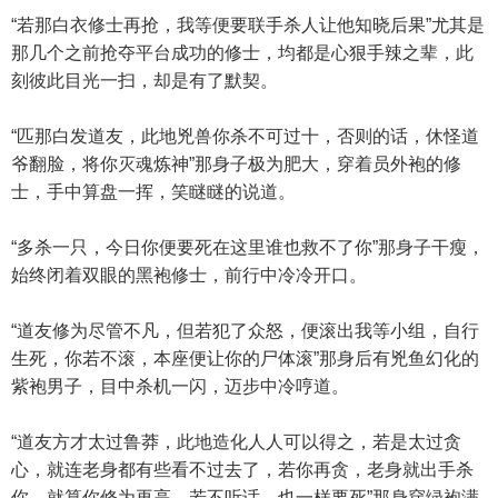
“若那白衣修士再抢，我等便要联手杀人让他知晓后果”尤其是
那几个之前抢夺平台成功的修士，均都是心狠手辣之辈，此
刻彼此目光一扫，却是有了默契。
“匹那白发道友，此地兇兽你杀不可过十，否则的话，休怪道
爷翻脸，将你灭魂炼神”那身子极为肥大，穿着员外袍的修
士，手中算盘一挥，笑瞇瞇的说道。
“多杀一只，今日你便要死在这里谁也救不了你”那身子干瘦，
始终闭着双眼的黑袍修士，前行中冷冷开口。
“道友修为尽管不凡，但若犯了众怒，便滚出我等小组，自行
生死，你若不滚，本座便让你的尸体滚”那身后有兇鱼幻化的
紫袍男子，目中杀机一闪，迈步中冷哼道。
“道友方才太过鲁莽，此地造化人人可以得之，若是太过贪
心，就连老身都有些看不过去了，若你再贪，老身就出手杀
你，就算你修为再高，若不听话，也一样要死”那身穿绿袍满