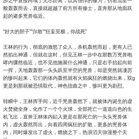
步之中直接跨域了无尽距离，以其强悍的修为，仿若流星一
般轰轰而去，直接就超越了前方所有修士，直奔那从地面跃
起的诸多兇兽临近。
“好大的胆子”“尔敢”“狂妄至极，你战死”
王林的行为，彻底的激怒了众人，杀机轰然而起，更有人已
然掐出神通，但就在这时，但见王林一步中在那数万兇兽咆
哮内骤然临近，也不见他施展什么神通，只是右手抬起向前
一挥，天地轰轰那一头头跃至半空的兇兽，却是突然就凄厉
的惨叫起来，它们的体内轰然就有火焰疯狂的燃烧出来，双g
更是剎那就被恐惧取代，神色扭曲之中，惨叫更为剧烈。
转瞬中，王林挥手间，近千兇兽轰然下，就被体内诞生的虚
火焚烧全身，化作了一个个火球，全部死亡一道道白色的生
机飞出，直奔王林体内鉆入更是在那死亡的一头头兇兽体
内，虚火轰然而出，向着四周疯狂的扩散，更多的兇兽体
内，同时爆发出了虚火，燃烧之下，热浪滔天弥漫整个天