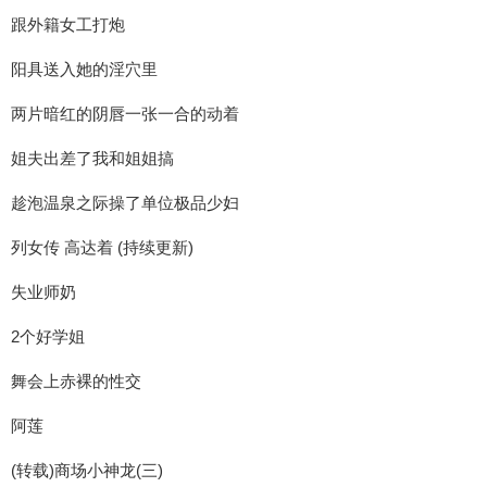
跟外籍女工打炮
阳具送入她的淫穴里
两片暗红的阴唇一张一合的动着
姐夫出差了我和姐姐搞
趁泡温泉之际操了单位极品少妇
列女传 高达着 (持续更新)
失业师奶
2个好学姐
舞会上赤裸的性交
阿莲
(转载)商场小神龙(三)