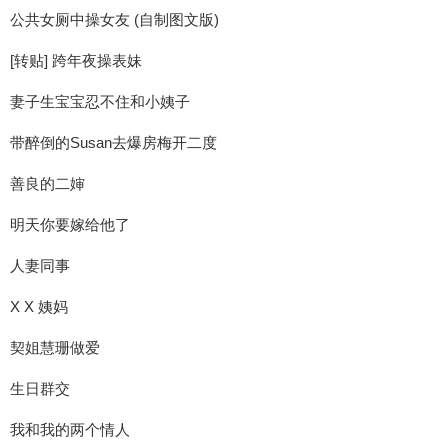
公共女厕中操女友 (自制图文版)
[转贴] 跨年夜操表妹
妻子生宝宝忍不住和小姨子
带醉倒的Susan去爆房梅开二度
善良的二婶
明天你要嫁给他了
人妻同事
X X 姨妈
契姐慧珊做爱
生日群交
我和我的两个情人