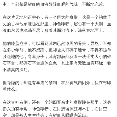
中，全部都是鲜红的血液阵阵血腥的气味，不断地充斥。
在这片天地的正中心，有一个巨大的身影，这是一个约数千
丈的古神他单膝跪在那里，神色狰狞，眉心有一个大洞，血
液似永远也流淌不尽，顺着其面部流下，滴落在地面上。
他的膝盖崩溃，可以看到其内已然漆黑的骨头，显然，不知
在多少年前，他不想跪，但却被人打碎了膝骨，不得不跪单
膝跪地的他，弯着身子，其背部赫然驮着一块千丈大小的碎
石平台，那碎石平台通体血色，其上更有无数血雾环绕，看
不清其内深处。
但隐隐的，却是有暴虐的禁制，在那雾气内闪烁，似在封印
着休么。
在这古神右侧，还有一个约四百余丈的身影跪在那里，这身
影头顶有单角，神色狰狞，左目残留疯狂与不甘，右目空
空，却是被人生生挖去，有鲜血从眼眶内流出。