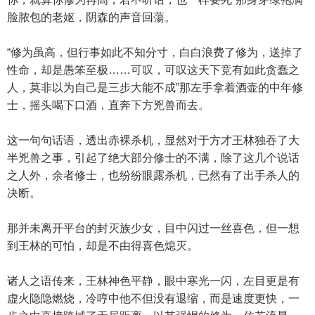
脸脓包的老妪，阴森的声音回蕩。
“修为虽高，但行事如此不知分寸，白白浪费了修为，送掉了
性命，却是愚笨至极……可叹，可叹这天下竞有如此贪蠢之
人，莫非以为自己是三步大能不成”那左手拿着酒壶的中年修
士，摇头喝下口酒，直奔下方兇兽而去。
这一句句话语，透出赤裸杀机，显然对于方才王林独吞了大
半兇兽之事，引起了绝大部分修士的不满，除了这几个说话
之人外，余者修士，也纷纷眼露杀机，已然有了出手杀人的
决断。
那并未离开平台的封灭族少女，目中闪过一丝喜色，但一想
到王林的可怕，却是不由得喜色熄灭。
诸人之语传来，王林神色平静，眼中寒光一闪，左目更是有
虚火隐隐燃烧，冷哼中他不但没有退缩，而是速度更快，一