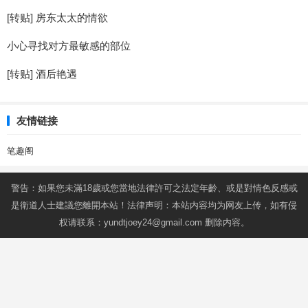
[转贴] 房东太太的情欲
小心寻找对方最敏感的部位
[转贴] 酒后艳遇
友情链接
笔趣阁
警告：如果您未滿18歲或您當地法律許可之法定年齡、或是對情色反感或
是衛道人士建議您離開本站！法律声明：本站内容均为网友上传，如有侵
权请联系：
yundtjoey24@gmail.com
删除内容。