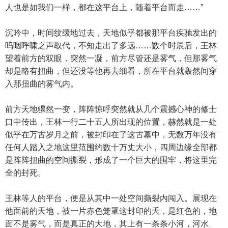
人也是如我们一样，都在这平台上，随着平台而走……”
沉吟中，时间纹缓地过去，天地似乎都被那平台疾驰发出的
呜咽呼啸之声取代，不知走出了多远……数个时辰后，王林
望着前方的双眼，突然一凝，前方尽管还是雾气，但那雾气
却是略有扭曲，但还没等他再去细看，所在平台就轰然间穿
入那扭曲的雾气内。
前方天地骤然一变，阵阵惊呼突然就从几个震撼心神的修士
口中传出，王林一行二十五人所出现的位置，赫然就是一处
似乎在万古岁月之前，被封印在了这古墓中，无数万年没有
任何人踏入之地这里范围约数十万丈大小，四周边缘全部都
是阵阵扭曲的空间撕裂，形成了一个巨大的围牢，将这里完
全的封死。
王林等人的平台，便是从其中一处空间撕裂内闯入。展现在
他面前的天地，被一片赤色笼罩这封印的夭，是红色的，地
面不是雾气，而是真正的大地，其上有一条条小河，河水