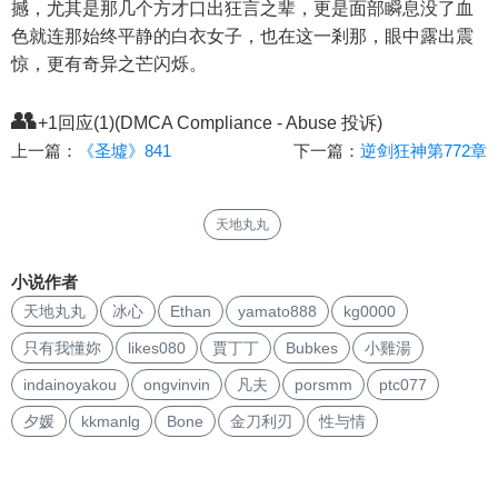
撼，尤其是那几个方才口出狂言之辈，更是面部瞬息没了血
色就连那始终平静的白衣女子，也在这一剎那，眼中露出震
惊，更有奇异之芒闪烁。
👥
+1回应(1)(DMCA Compliance - Abuse 投诉)
上一篇：
《圣墟》841
下一篇：
逆剑狂神第772章
天地丸丸
小说作者
天地丸丸
冰心
Ethan
yamato888
kg0000
只有我懂妳
likes080
賈丁丁
Bubkes
小雞湯
indainoyakou
ongvinvin
凡夫
porsmm
ptc077
夕媛
kkmanlg
Bone
金刀利刃
性与情