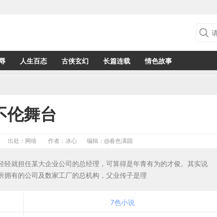
辱
人生百态
古侠玄幻
长篇连载
情色故事
不伦舞台
出处：网络
作者：冰心
编辑：
@春色满园
轻轻就担任某大企业公司的总经理，可算得是年青有为的才俊。其实说
所拥有的公司及数家工厂的总机构，父业传子是理
7色小说