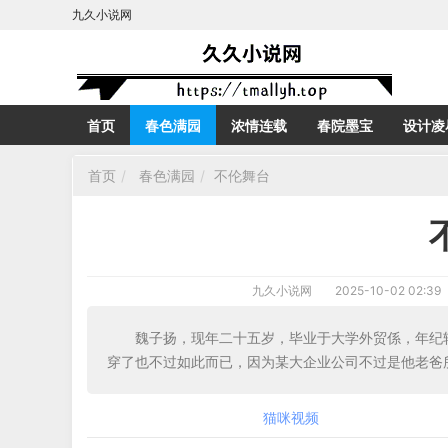
九久小说网
首页
春色满园
浓情连载
春院墨宝
设计凌
首页
春色满园
不伦舞台
九久小说网
2025-10-02 02:39
魏子扬，现年二十五岁，毕业于大学外贸係，年纪
穿了也不过如此而已，因为某大企业公司不过是他老爸
猫咪视频