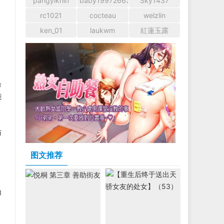
pangyikhin
baby1997266366
Sky1437
rc1021
cocteau
welzlin
ken_01
laukwm
紅蓮玉露
命
能
与
图文推荐
加