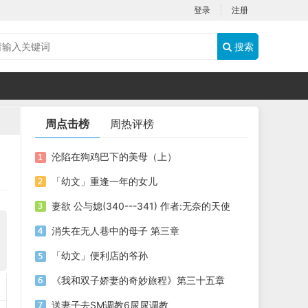
登录
注册
搜索
周点击榜
周热评榜
沦陷在狗鸡巴下的美母（上）
「幼文」重逢一年的女儿
妻欲 公与媳(340---341) 作者:无奈的天使
消失在无人巷中的母子 第三章
「幼文」便利店的爷孙
《我和双子娇妻的奇妙旅程》第三十五章
送妻子去SM调教6尿尿调教