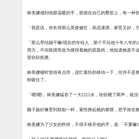
林美娜感到他那温暖的手，抚摸在自己的臀部上，有一种
「我是说，你长得那么英俊健壮，风流潇洒，家世又好，为
「那么早结婚干嘛!现在的年轻人，那个不玩他十年八年的
用力，不但抚摸而改为揉捏着她的屁股肉，他知道她是不
里轻轻抚磨。
林美娜顿时觉得有点痒，连忙羞怯的移动一下，但并不是
粉吸住了。
「嗯!嗯!」林美娜猛吞了一大口口水，轻轻嗯了两声，就
魏子扬好像受到鼓励一样，索性撩起她的裙摆，把手按在
林美娜为了少女的矜持，不得不移开他的手，道:「不要嘛!