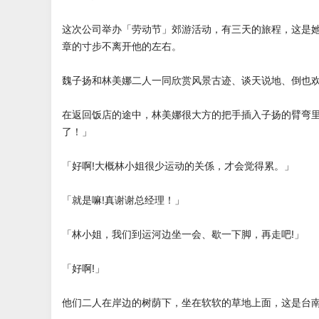
这次公司举办「劳动节」郊游活动，有三天的旅程，这是
章的寸步不离开他的左右。
魏子扬和林美娜二人一同欣赏风景古迹、谈天说地、倒也
在返回饭店的途中，林美娜很大方的把手插入子扬的臂弯里
了！」
「好啊!大概林小姐很少运动的关係，才会觉得累。」
「就是嘛!真谢谢总经理！」
「林小姐，我们到运河边坐一会、歇一下脚，再走吧!」
「好啊!」
他们二人在岸边的树荫下，坐在软软的草地上面，这是台