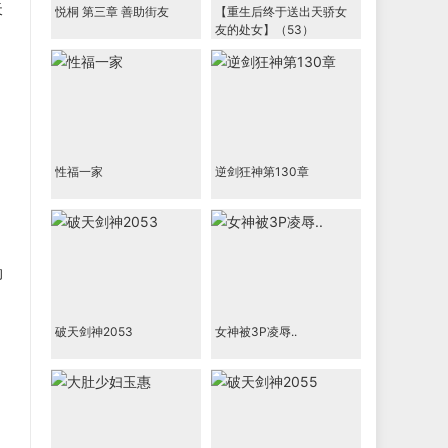
天
悦桐 第三章 善助街友
【重生后终于送出天骄女
友的处女】（53）
性福一家
逆剑狂神第130章
的
破天剑神2053
女神被3P凌辱..
，