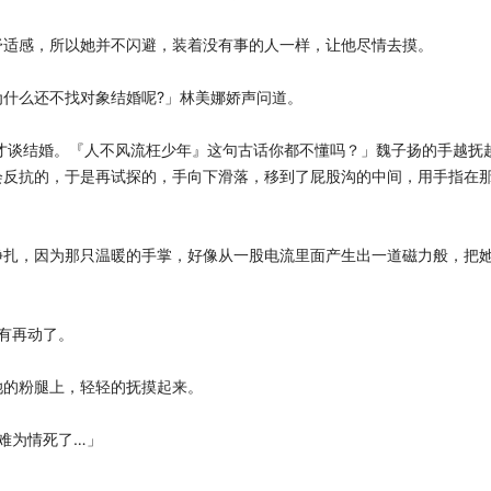
舒适感，所以她并不闪避，装着没有事的人一样，让他尽情去摸。
什么还不找对象结婚呢?」林美娜娇声问道。
才谈结婚。『人不风流枉少年』这句古话你都不懂吗？」魏子扬的手越抚
会反抗的，于是再试探的，手向下滑落，移到了屁股沟的中间，用手指在
挣扎，因为那只温暖的手掌，好像从一股电流里面产生出一道磁力般，把
没有再动了。
她的粉腿上，轻轻的抚摸起来。
难为情死了…」