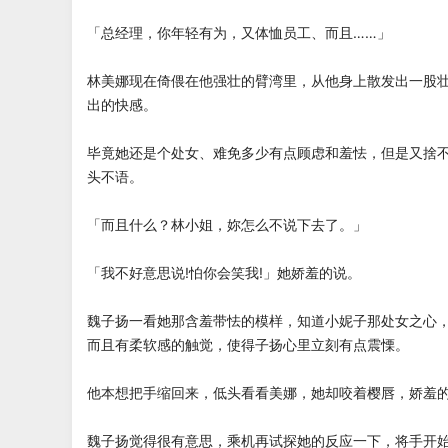
「总经理，你年轻有为，又体恤员工、而且……」
林美娜现在倚偎在他强壮的臂湾里，从他身上散发出一股
出的快感。
毕竟她还是个处女、难免多少有点顾虑和羞怯，但是又捨
头不语。
「而且什么？林小姐，妳怎么不说下去了。」
「我不好意思说!怕你会笑我!」她娇羞的说。
魏子扬一看她那含羞带怯的模样，知道小妮子那处女之心
而且有柔软感的触觉，使得子扬心里立刻有点震慄。
他本想把手缩回来，低头看看美娜，她却咬着樱唇，娇羞
魏子扬觉得很有意思，乘机再试探她的反应一下，将手开