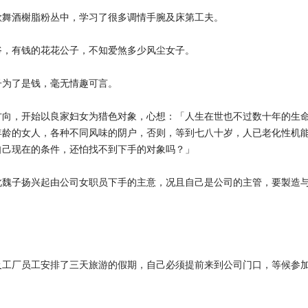
歌舞酒榭脂粉丛中，学习了很多调情手腕及床第工夫。
爷，有钱的花花公子，不知爱煞多少风尘女子。
子为了是钱，毫无情趣可言。
方向，开始以良家妇女为猎色对象，心想：「人生在世也不过数十年的生
年龄的女人，各种不同风味的阴户，否则，等到七八十岁，人已老化性机
自己现在的条件，还怕找不到下手的对象吗？」
此魏子扬兴起由公司女职员下手的主意，况且自己是公司的主管，要製造
及工厂员工安排了三天旅游的假期，自己必须提前来到公司门口，等候参