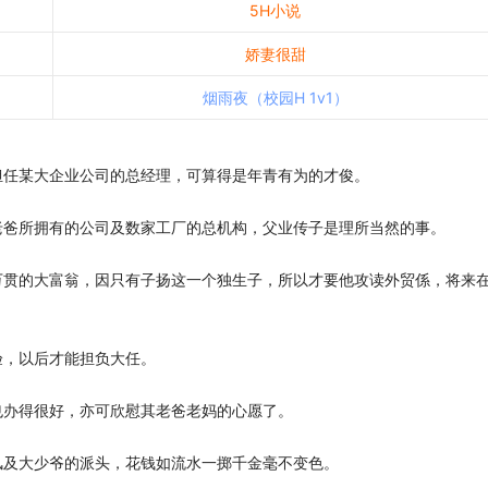
5H小说
娇妻很甜
烟雨夜（校园H 1v1）
担任某大企业公司的总经理，可算得是年青有为的才俊。
老爸所拥有的公司及数家工厂的总机构，父业传子是理所当然的事。
万贯的大富翁，因只有子扬这一个独生子，所以才要他攻读外贸係，将来
验，以后才能担负大任。
也办得很好，亦可欣慰其老爸老妈的心愿了。
风及大少爷的派头，花钱如流水一掷千金毫不变色。