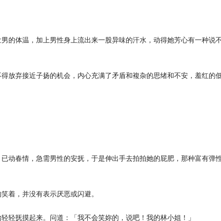
壮男的体温，加上男性身上流出来一股异味的汗水，动得她芳心有一种说
不得放弃接近子扬的机会，内心充满了矛盾和複杂的思绪和不安，羞红的
，已动春情，急需男性的安抚，于是伸出手去拍拍她的屁肥，那种富有弹
的笑着，并没有表示厌恶或闪避。
始轻轻抚摸起来。问道：「我不会笑妳的，说吧！我的林小姐！」