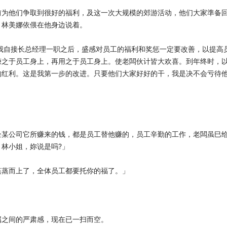
前为他们争取到很好的福利，及这一次大规模的郊游活动，他们大家準备
」林美娜依偎在他身边说着。
我自接长总经理一职之后，盛感对员工的福利和奖惩一定要改善，以提高
赚之于员工身上，再用之于员工身上。使老闆伙计皆大欢喜。到年终时，
的红利。这是我第一步的改进。只要他们大家好好的干，我是决不会亏待
企某公司它所赚来的钱，都是员工替他赚的，员工辛勤的工作，老闆虽巳
林小姐，妳说是吗?」
蒸蒸而上了，全体员工都要托你的福了。」
属之间的严肃感，现在已一扫而空。