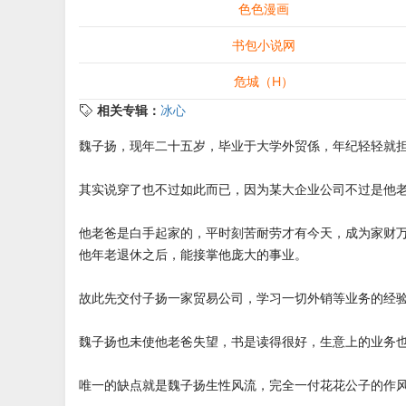
色色漫画
书包小说网
危城（H）
相关专辑：
冰心
魏子扬，现年二十五岁，毕业于大学外贸係，年纪轻轻就
其实说穿了也不过如此而已，因为某大企业公司不过是他
他老爸是白手起家的，平时刻苦耐劳才有今天，成为家财
他年老退休之后，能接掌他庞大的事业。
故此先交付子扬一家贸易公司，学习一切外销等业务的经
魏子扬也未使他老爸失望，书是读得很好，生意上的业务
唯一的缺点就是魏子扬生性风流，完全一付花花公子的作