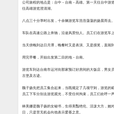
公司旅程的地点是：台中－台南－高雄。第一天往台中游
往高雄游览澄清湖。
八点三十分準时出发，十余辆游览车浩浩蕩蕩的扬晨而去
车队在高速公路上奔驰，沿途风景怡人。员工们在游览车
当天傍晚到达日月潭，晚餐时又是表演、又是摸奖，直闹
用完早餐，开始出发第二目的地－台南。
游览车到达台南市运河街那家预订好房间的大饭店，男女
古堡及古迹。
魏子扬先把员工集合起来，当既规定了几项守则，游览的
员工下车分别去游览观光，不受任何拘束，员工们欢呼一
林美娜是魏子扬的女秘书，生得美豔绝伦、活泼大方，她
日，只是苦无机会向他表示爱慕之意。