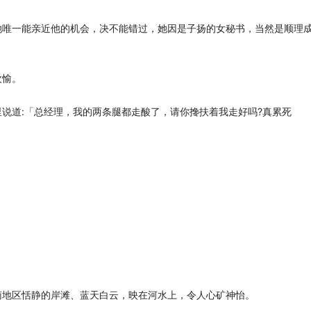
她唯一能亲近他的机会，决不能错过，她因是子扬的女秘书，当然是顺理
欢愉。
说道:「总经理，我的两条腿都走酸了，请你搀扶着我走好吗?真累死
南地区恬静的岸滩、蓝天白云，映在河水上，令人心矿神怡。