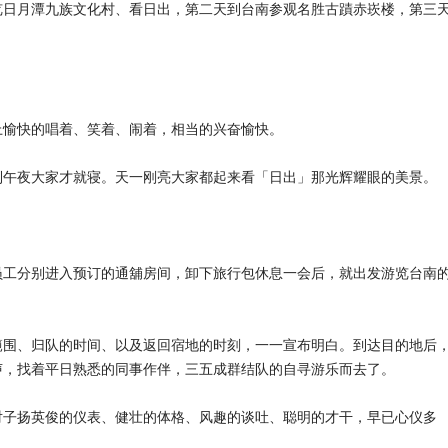
览日月潭九族文化村、看日出，第二天到台南参观名胜古蹟赤崁楼，第三
。
上愉快的唱着、笑着、闹着，相当的兴奋愉快。
到午夜大家才就寝。天一刚亮大家都起来看「日出」那光辉耀眼的美景。
员工分别进入预订的通舖房间，卸下旅行包休息一会后，就出发游览台南
範围、归队的时间、以及返回宿地的时刻，一一宣布明白。到达目的地后
声，找着平日熟悉的同事作伴，三五成群结队的自寻游乐而去了。
对子扬英俊的仪表、健壮的体格、风趣的谈吐、聪明的才干，早已心仪多