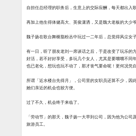
自担任总经理的职务后，生意上的交际应酬，每天都出入
再加上他生得体健高大、英俊潇洒，又是魏大老板的大少
魏子扬在歌台舞榭脂粉丛中玩过一二年后，总觉得风尘女
有一日，听了朋友老刘一席谈话之后，于是改变了玩乐的
好活，若不好好享受，多玩几个女人，尤其是要嚐嚐不同
也已老化，想玩也玩不动了，那才丧气要命呢！更何况凭
所谓「近水楼台先得月」，公司里的女职员还算不少，因
她们亲近的机会也较方便。
过了不久，机会终于来临了。
「劳动节」的那天，魏子扬一大早到公司，因为他为公司
旅游员工。