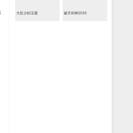
成
大肚少妇玉惠
破天剑神2055